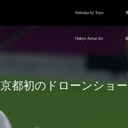
Sinfonia by Toyo
Onkyo Aerial Art
都
初
の
ド
ロ
ー
ン
シ
ョ
ー
運
営